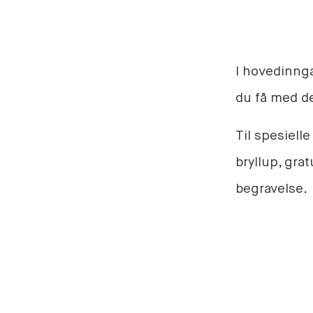
I hovedinnga
du få med de
Til spesiell
bryllup, gra
begravelse.