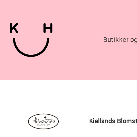
Hov
Butikker o
Kiellands Bloms