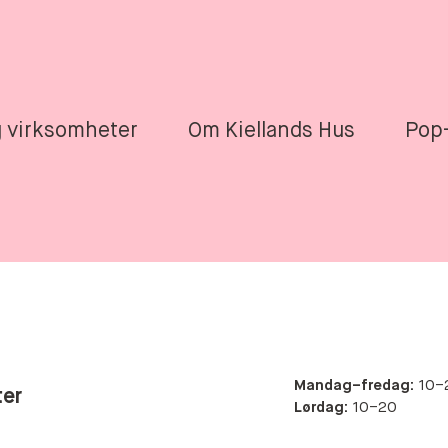
edmeny
g virksomheter
Om Kiellands Hus
Pop-
Mandag–fredag:
10–
ter
Lørdag:
10–20