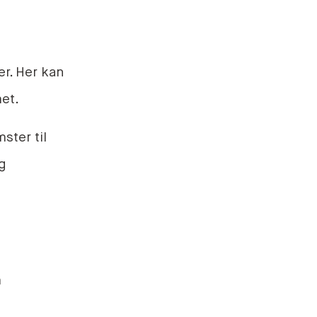
r. Her kan
et.
ster til
og
m